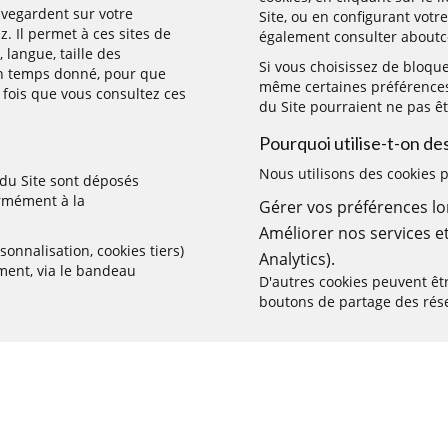
auvegardent sur votre
Site, ou en configurant votr
. Il permet à ces sites de
également consulter
aboutc
 langue, taille des
Si vous choisissez de bloque
un temps donné, pour que
même certaines préférences à
 fois que vous consultez ces
du Site pourraient ne pas êt
Pourquoi utilise-t-on de
Nous utilisons des cookies
du Site sont déposés
rmément à la
Gérer vos préférences lors
Améliorer nos services e
onnalisation, cookies tiers)
Analytics).
ment, via le bandeau
D'autres cookies peuvent êtr
boutons de partage des rés